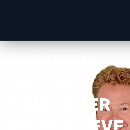
26E OPEN
COFFEE
BOUW OVER
INNOVATIEVE