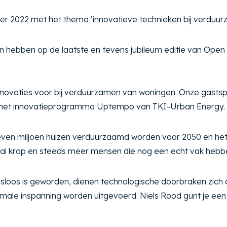
r 2022 met het thema ‘innovatieve technieken bij verduu
en hebben op de laatste en tevens jubileum editie van Open 
ovaties voor bij verduurzamen van woningen. Onze gastsprek
n het innovatieprogramma Uptempo van TKI-Urban Energy.
en miljoen huizen verduurzaamd worden voor 2050 en het tu
 nu al krap en steeds meer mensen die nog een echt vak he
ansloos is geworden, dienen technologische doorbraken zich 
ale inspanning worden uitgevoerd. Niels Rood gunt je een