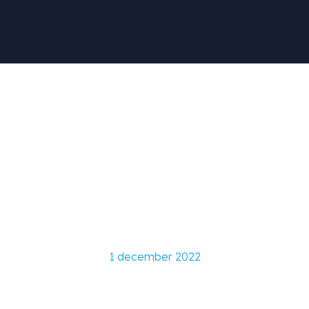
De 26e Open Coffee
Bouw was weer als
vanouds, maar nu
vanuit Dome-X
1 december 2022